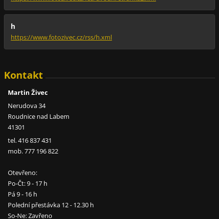
h
https://www.fotozivec.cz/rss/h.xml
Kontakt
Martin Živec
Nerudova 34
Roudnice nad Labem
41301
tel. 416 837 431
mob. 777 196 822
Otevřeno:
Po-Čt: 9 - 17 h
Pá 9 - 16 h
Polední přestávka 12 - 12.30 h
So-Ne: Zavřeno