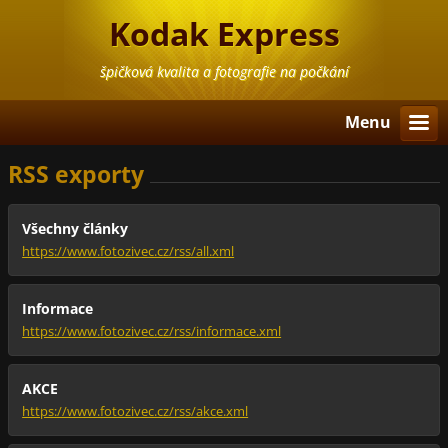
Kodak Express
špičková kvalita a fotografie na počkání
Menu
RSS exporty
Všechny články
https://www.fotozivec.cz/rss/all.xml
Informace
https://www.fotozivec.cz/rss/informace.xml
AKCE
https://www.fotozivec.cz/rss/akce.xml