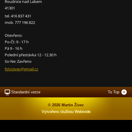
Roudnice nad Labem
41301
tel. 416 837 431
mob. 777 196 822
Otevřeno:
Po-Čt: 9 - 17 h
Pá 9 - 16 h
Polední přestávka 12 - 12.30 h
So-Ne: Zavřeno
fotozive
c@email.
cz
Standardní verze
To Top
© 2026 Martin Živec
Vytvořeno službou
Webnode